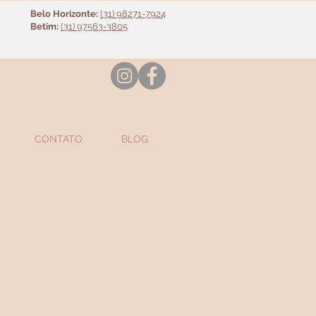
Belo Horizonte:
(31) 98271-7924
Betim:
(31) 97563-3805
CONTATO
BLOG