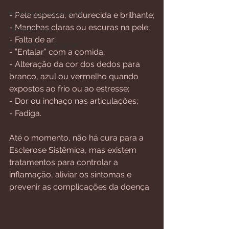
Polimialgia Reumática
- Pele espessa, endurecida e brilhante;
- Manchas claras ou escuras na pele;
Chikungunya
- ⁠Falta de ar;
Síndrome de Sjögren
- ⁠”Entalar” com a comida;
- Alteração da cor dos dedos para 
branco, azul ou vermelho quando 
expostos ao frio ou ao estresse;
- Dor ou inchaço nas articulações;
- Fadiga.
Até o momento, não há cura para a 
Esclerose Sistêmica, mas existem 
tratamentos para controlar a 
inflamação, aliviar os sintomas e 
prevenir as complicações da doença.