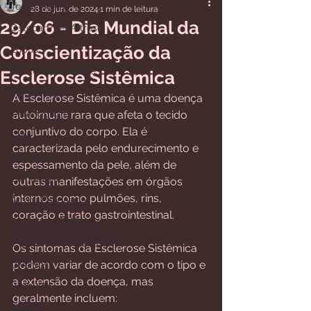
Todos posts
28 de jun. de 2024
1 min de leitura
29/06 - Dia Mundial da
Osteoartrite (Artrose)
Conscientização da
Lúpus
Artrite Reumatoide
Esclerose Sistêmica
Fibromialgia
A Esclerose Sistêmica é uma doença 
Osteoporose
autoimune rara que afeta o tecido 
conjuntivo do corpo. Ela é 
Gota
caracterizada pelo endurecimento e 
Tendinite
espessamento da pele, além de 
Lombalgia
outras manifestações em órgãos 
internos como pulmões, rins, 
Artrite Psoriásica
coração e trato gastrointestinal.
Esclerose Sistêmica
Espondilite Anquilosante
Os sintomas da Esclerose Sistêmica 
podem variar de acordo com o tipo e 
Diversos
a extensão da doença, mas 
Vasculite
geralmente incluem:
Saúde