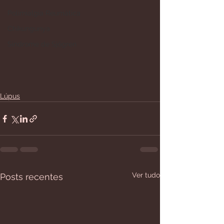
Polimialgia Reumática
Chikungunya
Síndrome de Sjögren
Lúpus
Ver tudo
Posts recentes