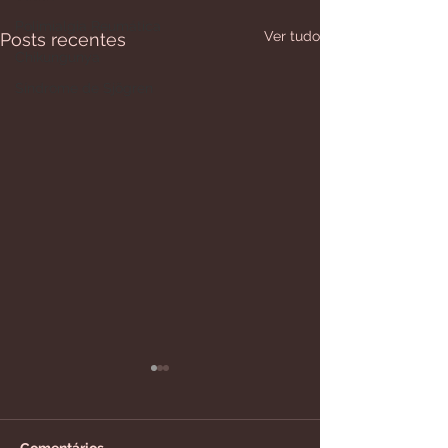
Polimialgia Reumática
Ver tudo
Posts recentes
Chikungunya
Síndrome de Sjögren