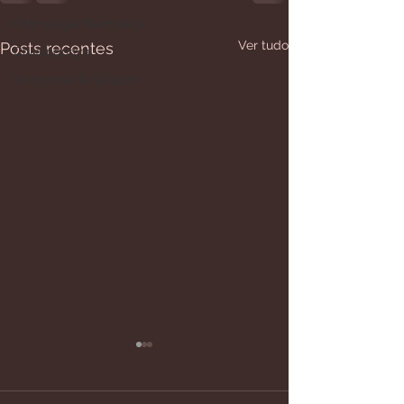
Polimialgia Reumática
Ver tudo
Posts recentes
Chikungunya
Síndrome de Sjögren