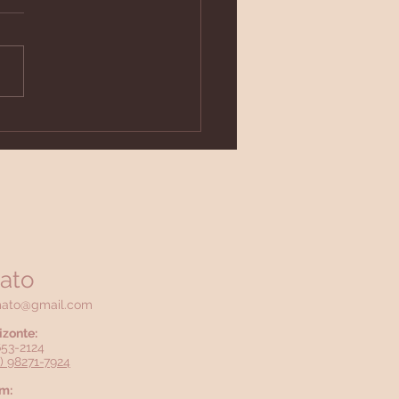
o prolongado de
icoides pode
aquecer os ossos. Fato
ake?
ato
mato@gmail.com
izonte:
3653-2124
1) 98271-7924
m: