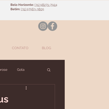
Belo Horizonte:
(31) 98271-7924
Betim:
(31) 97563-3805
CONTATO
BLOG
rose
Gota
nte
Diversos
us