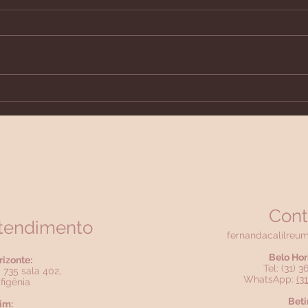
Como saber se a doença
O us
está em atividade e
cort
remissão?
enfr
ou f
Cont
atendimento
fernandacalilreu
Belo Hor
rizonte:
Tel: (31) 
 735 sala 402,
WhatsApp:
(3
figênia
Beti
im: