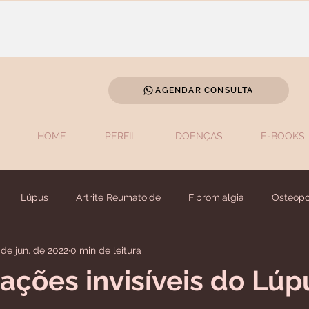
AGENDAR CONSULTA
HOME
PERFIL
DOENÇAS
E-BOOKS
Lúpus
Artrite Reumatoide
Fibromialgia
Osteopo
 de jun. de 2022
0 min de leitura
trite Psoriásica
Esclerose Sistêmica
Espondilite Anquilosa
ações invisíveis do Lúp
algia Reumática
Chikungunya
Síndrome de Sjögren