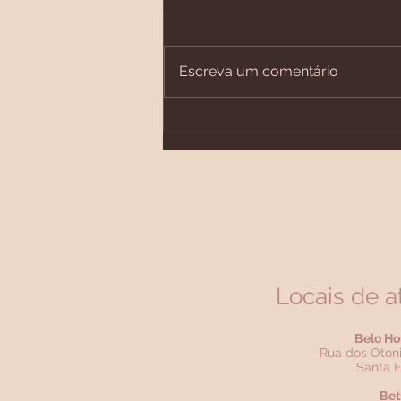
Escreva um comentário
Se a doença não tem cura,
precisa tratar?
Locais de 
Belo Ho
Rua dos Otoni
Santa E
Bet