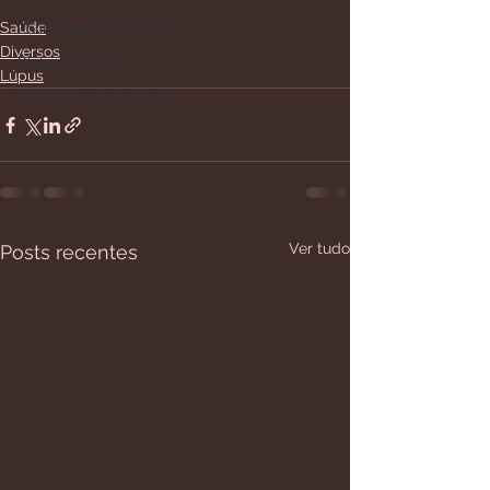
Saúde
Polimialgia Reumática
Diversos
Chikungunya
Lúpus
Síndrome de Sjögren
Ver tudo
Posts recentes