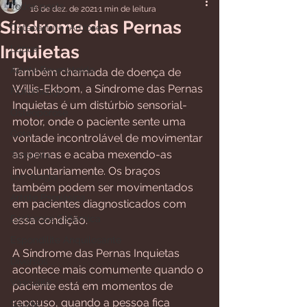
Todos posts
16 de dez. de 2021
1 min de leitura
Síndrome das Pernas
Osteoartrite (Artrose)
Inquietas
Lúpus
Artrite Reumatoide
Também chamada de doença de 
Willis-Ekbom, a Síndrome das Pernas 
Fibromialgia
Inquietas é um distúrbio sensorial-
Osteoporose
motor, onde o paciente sente uma 
Gota
vontade incontrolável de movimentar 
as pernas e acaba mexendo-as 
Tendinite
involuntariamente. Os braços 
Lombalgia
também podem ser movimentados 
Artrite Psoriásica
em pacientes diagnosticados com 
Esclerose Sistêmica
essa condição.
Espondilite Anquilosante
A Síndrome das Pernas Inquietas 
Diversos
acontece mais comumente quando o 
Vasculite
paciente está em momentos de 
repouso, quando a pessoa fica 
Saúde