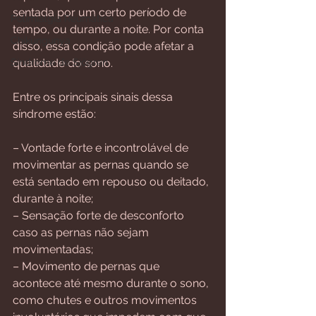
sentada por um certo período de 
Polimialgia Reumática
tempo, ou durante a noite. Por conta 
Chikungunya
disso, essa condição pode afetar a 
Síndrome de Sjögren
qualidade do sono.
Entre os principais sinais dessa 
síndrome estão:
– Vontade forte e incontrolável de 
movimentar as pernas quando se 
está sentado em repouso ou deitado, 
durante à noite;
– Sensação forte de desconforto 
caso as pernas não sejam 
movimentadas;
– Movimento de pernas que 
acontece até mesmo durante o sono, 
como chutes e outros movimentos 