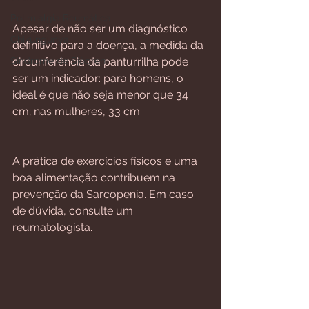
⠀⠀⠀⠀
Polimialgia Reumática
Apesar de não ser um diagnóstico 
Chikungunya
definitivo para a doença, a medida da 
Síndrome de Sjögren
circunferência da panturrilha pode 
ser um indicador: para homens, o 
ideal é que não seja menor que 34 
cm; nas mulheres, 33 cm.
⠀⠀⠀⠀⠀⠀⠀⠀⠀⠀⠀⠀⠀⠀⠀⠀⠀⠀⠀⠀⠀⠀⠀
⠀⠀⠀⠀
A prática de exercícios físicos e uma 
boa alimentação contribuem na 
prevenção da Sarcopenia. Em caso 
de dúvida, consulte um 
reumatologista.