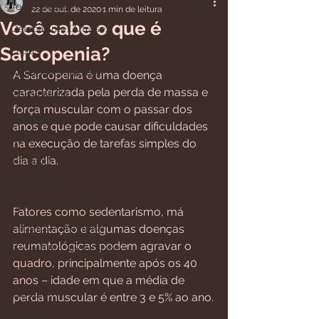
Todos posts
22 de out. de 2020
1 min de leitura
Você sabe o que é
Osteoartrite (Artrose)
Sarcopenia?
Lúpus
Artrite Reumatoide
A Sarcopenia é uma doença 
caracterizada pela perda de massa e 
Fibromialgia
força muscular com o passar dos 
Osteoporose
anos e que pode causar dificuldades 
Gota
na execução de tarefas simples do 
dia a dia.
Tendinite
⠀⠀⠀⠀⠀⠀⠀⠀⠀⠀⠀⠀⠀⠀⠀⠀⠀⠀⠀⠀⠀⠀⠀
Lombalgia
⠀⠀⠀⠀
Artrite Psoriásica
Fatores como sedentarismo, má 
Esclerose Sistêmica
alimentação e algumas doenças 
reumatológicas podem agravar o 
Espondilite Anquilosante
quadro, principalmente após os 40 
Diversos
anos – idade em que a média de 
Vasculite
perda muscular é entre 3 e 5% ao ano.
⠀⠀⠀⠀⠀⠀⠀⠀⠀⠀⠀⠀⠀⠀⠀⠀⠀⠀⠀⠀⠀⠀⠀
Saúde