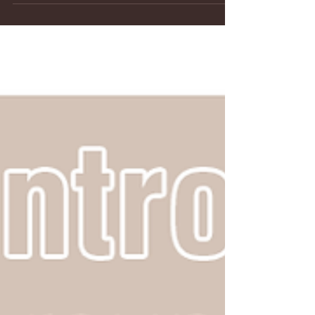
Espondilite Anquilosante