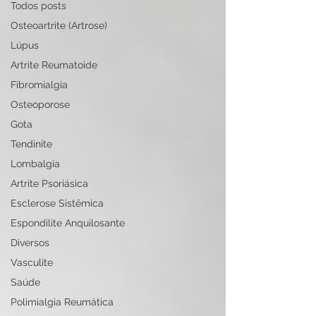
Todos posts
Osteoartrite (Artrose)
Lúpus
Artrite Reumatoide
Fibromialgia
Osteoporose
Gota
Tendinite
Lombalgia
Artrite Psoriásica
Esclerose Sistêmica
Espondilite Anquilosante
Diversos
Vasculite
Saúde
Polimialgia Reumática