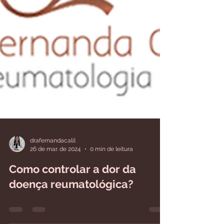
drafernandacalil
26 de mar. de 2024
0 min de leitura