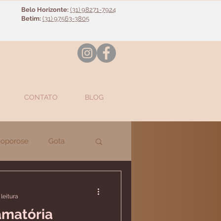
Belo Horizonte:
(31) 98271-7924
Betim:
(31) 97563-3805
CONTATO
BLOG
eoporose
Gota
losante
Diversos
leitura
amatória