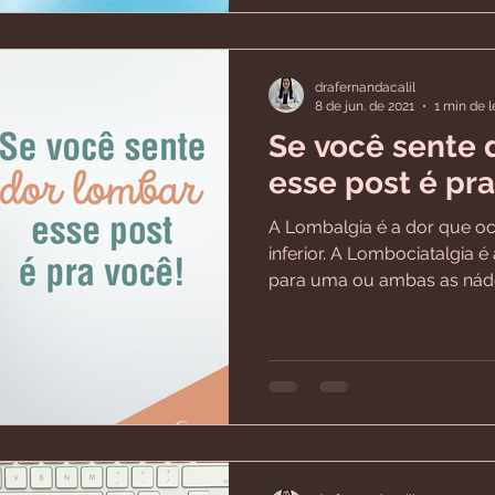
drafernandacalil
8 de jun. de 2021
1 min de l
Se você sente 
esse post é pra
A Lombalgia é a dor que oc
inferior. A Lombociatalgia é
para uma ou ambas as náde