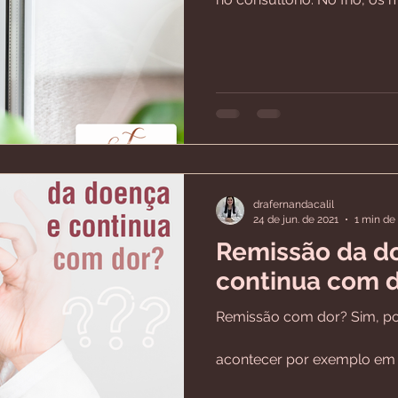
drafernandacalil
24 de jun. de 2021
1 min de 
Remissão da d
continua com 
Remissão com dor? Sim, po
⠀⠀⠀⠀⠀⠀⠀⠀⠀⠀⠀⠀⠀⠀⠀⠀⠀⠀
acontecer por exemplo em
doença pode ter...