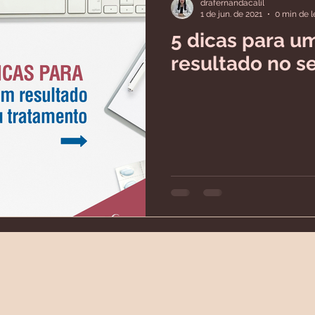
drafernandacalil
1 de jun. de 2021
0 min de l
5 dicas para 
resultado no s