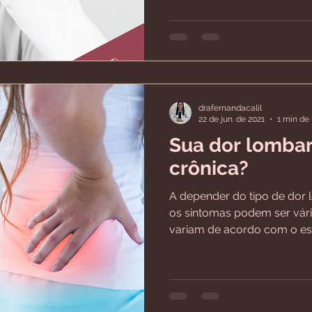
drafernandacalil
22 de jun. de 2021
1 min de 
Sua dor lombar
crônica?
A depender do tipo de dor 
os sintomas podem ser vári
variam de acordo com o esti