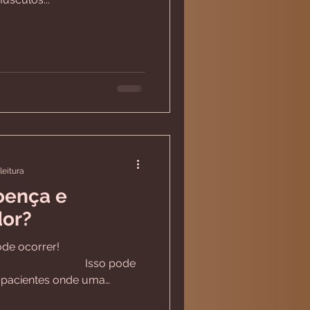
leitura
oença e
dor?
de ocorrer!
⠀⠀⠀⠀⠀⠀⠀⠀⠀ Isso pode
 pacientes onde uma