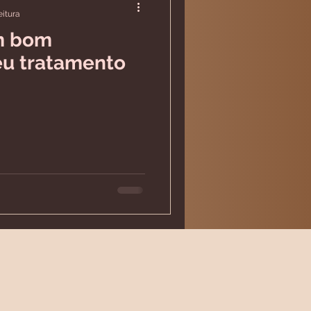
eitura
um bom
eu tratamento