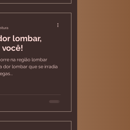
eitura
dor lombar,
 você!
orre na região lombar
 a dor lombar que se irradia
gas...