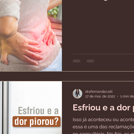
drafernandacalil
17 de mai. de 2022
1 min de
Esfriou e a dor
Isso já aconteceu ou acon
essa é uma das reclamaçõ
no consultório. No frio, os 