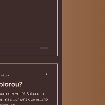
 leitura
 piorou?
tece com você? Saiba que
es mais comuns que escuto
músculos...