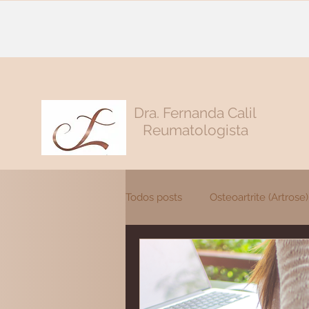
Dra. Fernanda Calil
Reumatologista
Todos posts
Osteoartrite (Artrose)
Tendinite
Lombalgia
A
Vasculite
Saúde
Polim