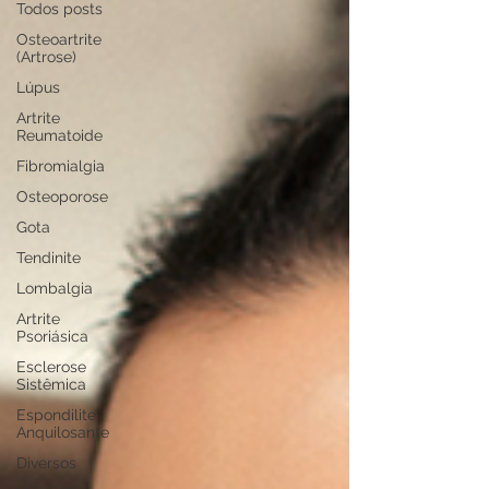
Todos posts
Osteoartrite
(Artrose)
Lúpus
Artrite
Reumatoide
Fibromialgia
Osteoporose
Gota
Tendinite
Lombalgia
Artrite
Psoriásica
Esclerose
Sistêmica
Espondilite
Anquilosante
Diversos