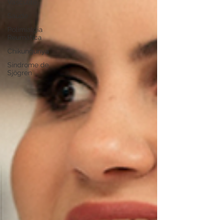
Vasculite
Saúde
Polimialgia
Reumática
Chikungunya
Síndrome de
Sjögren