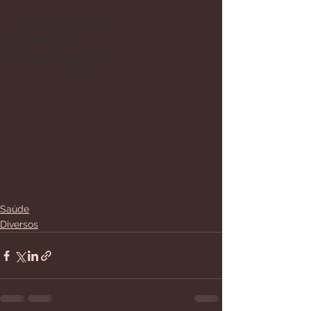
Polimialgia Reumática
Chikungunya
Síndrome de Sjögren
Saúde
Diversos