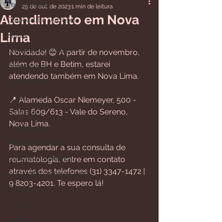
Todos posts
25 de out. de 2023
1 min de leitura
Atendimento em Nova
Osteoartrite (Artrose)
Lima
Lúpus
Artrite Reumatoide
Novidade! 😊 A partir de novembro, 
além de BH e Betim, estarei 
Fibromialgia
atendendo também em Nova Lima.
Osteoporose
Gota
📍 Alameda Oscar Niemeyer, 500 - 
Salas 609/613 - Vale do Sereno, 
Tendinite
Nova Lima.
Lombalgia
Artrite Psoriásica
Para agendar a sua consulta de 
Esclerose Sistêmica
reumatologia, entre em contato 
através dos telefones (31) 3347-1472 | 
Espondilite Anquilosante
9 8203-4201. Te espero lá!
Diversos
Vasculite
Saúde