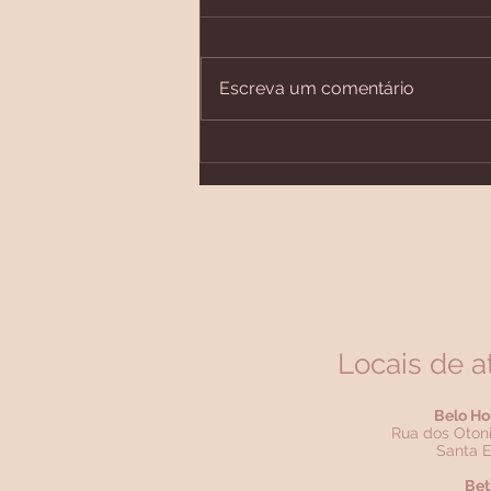
Escreva um comentário
A suplementação de
colágeno é realmente
necessária?
Locais de 
Belo Ho
Rua dos Otoni
Santa E
Bet