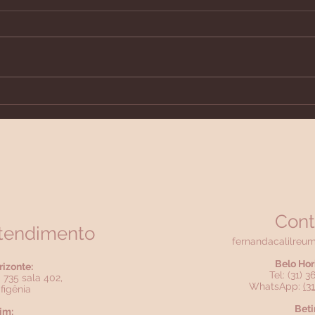
Exames em BH
Reu
Cont
atendimento
fernandacalilreu
Belo Hor
rizonte:
Tel: (31) 
 735 sala 402,
WhatsApp:
(3
figênia
Beti
im: