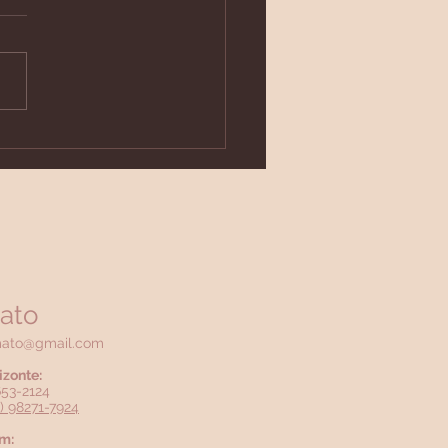
matologista em BH
ato
mato@gmail.com
izonte:
3653-2124
1) 98271-7924
m: