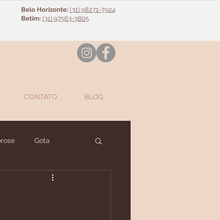
Belo Horizonte:
(31) 98271-7924
Betim:
(31) 97563-3805
CONTATO
BLOG
rose
Gota
nte
Diversos