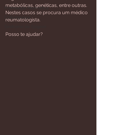
metabólicas, genéticas, entre outras. 
Polimialgia Reumática
Nestes casos se procura um médico 
Chikungunya
reumatologista.
Síndrome de Sjögren
Posso te ajudar?