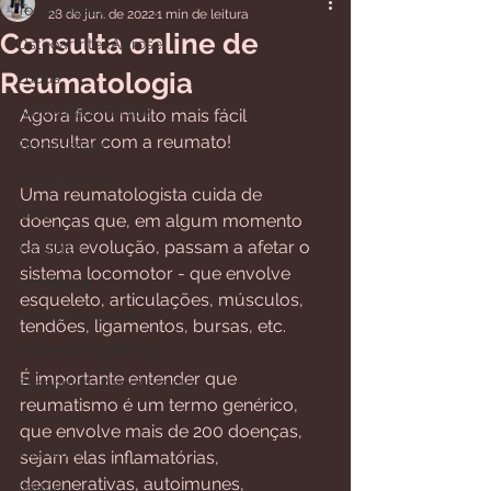
Todos posts
28 de jun. de 2022
1 min de leitura
Consulta online de
Osteoartrite (Artrose)
Reumatologia
Lúpus
Artrite Reumatoide
Agora ficou muito mais fácil 
consultar com a reumato! 
Fibromialgia
Osteoporose
Uma reumatologista cuida de 
Gota
doenças que, em algum momento 
da sua evolução, passam a afetar o 
Tendinite
sistema locomotor - que envolve 
Lombalgia
esqueleto, articulações, músculos, 
Artrite Psoriásica
tendões, ligamentos, bursas, etc.
Esclerose Sistêmica
É importante entender que 
Espondilite Anquilosante
reumatismo é um termo genérico, 
Diversos
que envolve mais de 200 doenças, 
Vasculite
sejam elas inflamatórias, 
degenerativas, autoimunes, 
Saúde