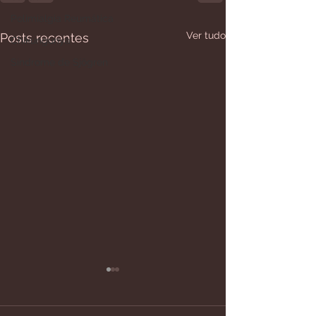
Polimialgia Reumática
Ver tudo
Posts recentes
Chikungunya
Síndrome de Sjögren