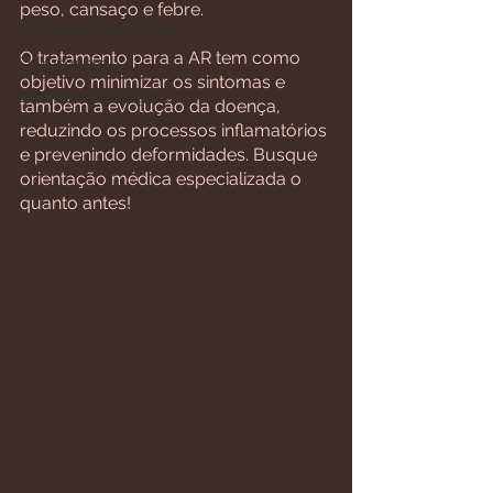
peso, cansaço e febre.
Polimialgia Reumática
O tratamento para a AR tem como 
Chikungunya
objetivo minimizar os sintomas e 
Síndrome de Sjögren
também a evolução da doença, 
reduzindo os processos inflamatórios 
e prevenindo deformidades. Busque 
orientação médica especializada o 
quanto antes!