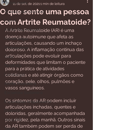
Todos posts
11 de set. de 2021
1 min de leitura
O que sente uma pessoa
Osteoartrite (Artrose)
com Artrite Reumatoide?
Lúpus
Artrite Reumatoide
A Artrite Reumatoide (AR) é uma 
doença autoimune que afeta as 
Fibromialgia
articulações, causando um inchaço 
Osteoporose
doloroso. A inflamação contínua das 
articulações pode evoluir para 
Gota
deformidades que limitam o paciente 
Tendinite
para a prática de atividades 
Lombalgia
cotidianas e até atingir órgãos como 
coração, pele, olhos, pulmões e 
Artrite Psoriásica
vasos sanguíneos.
Esclerose Sistêmica
Os sintomas da AR podem incluir 
Espondilite Anquilosante
articulações inchadas, quentes e 
Diversos
doloridas, geralmente acompanhada 
por rigidez, pela manhã. Outros sinais 
Vasculite
da AR também podem ser perda de 
Saúde