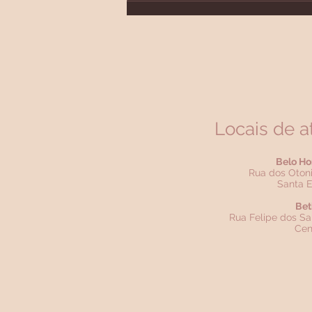
fratura de fragilidade?
Locais de 
Belo Ho
Rua dos Otoni
Santa E
Bet
Rua Felipe dos Sa
Cen