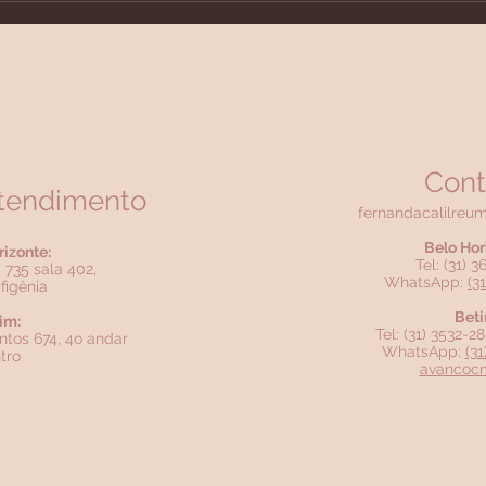
precisa tratar?
colá
nece
Cont
atendimento
fernandacalilreu
Belo Hor
rizonte:
Tel: (31) 
 735 sala 402,
WhatsApp:
(3
figênia
Beti
im:
Tel: (31) 3532-
ntos 674, 4o andar
WhatsApp:
(3
tro
avancoc