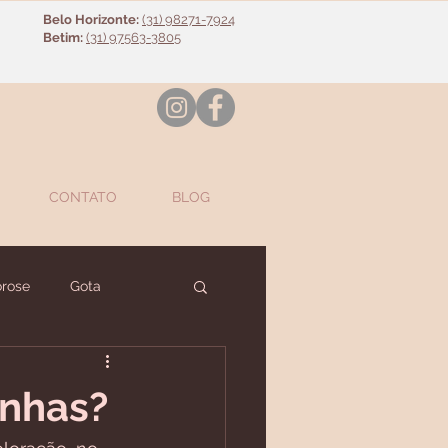
Belo Horizonte:
(31) 98271-7924
Betim:
(31) 97563-3805
CONTATO
BLOG
rose
Gota
nte
Diversos
unhas?