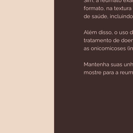
Sim, a reumato exa
formato, na textur
de saúde, incluind
Além disso, o uso 
tratamento de doen
as onicomicoses (i
Mantenha suas unha
mostre para a reum