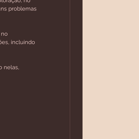
loração, no 
uns problemas 
 no 
es, incluindo 
 nelas, 