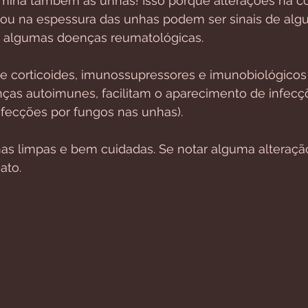
mina também as unhas! Isso porque alterações na co
a ou na espessura das unhas podem ser sinais de alg
o algumas doenças reumatológicas.
de corticoides, imunossupressores e imunobiológicos
ças autoimunes, facilitam o aparecimento de infecçõ
nfecções por fungos nas unhas).
s limpas e bem cuidadas. Se notar alguma alteração
ato.