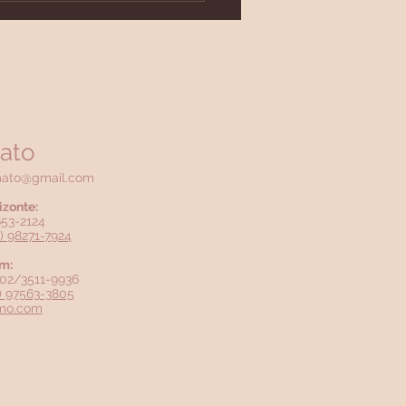
geno é realmente
ssária?
ato
mato@gmail.com
izonte:
3653-2124
1) 98271-7924
m:
2802/3511-9936
1) 97563-3805
mo.com