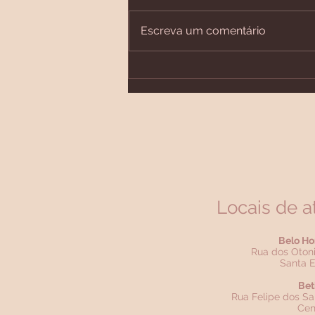
Escreva um comentário
Você já ouviu falar em
fratura de fragilidade?
Locais de 
Belo Ho
Rua dos Otoni
Santa E
Bet
Rua Felipe dos Sa
Cen