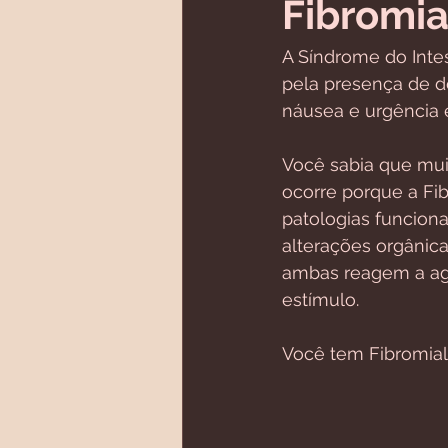
Fibromia
A Síndrome do Intest
pela presença de do
náusea e urgência 
Você sabia que mui
ocorre porque a Fi
patologias funciona
alterações orgânic
ambas reagem a age
estímulo.
Você tem Fibromialg