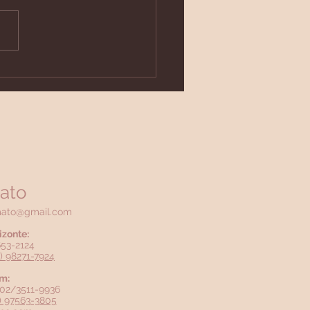
plementação de
geno é realmente
ssária?
ato
mato@gmail.com
izonte:
3653-2124
1) 98271-7924
m:
2802/3511-9936
1) 97563-3805