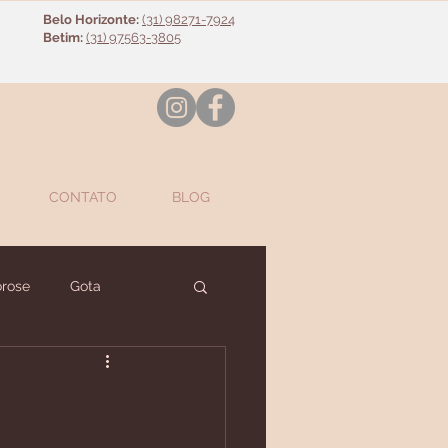
Belo Horizonte:
(31) 98271-7924
Betim:
(31) 97563-3805
CONTATO
BLOG
rose
Gota
nte
Diversos