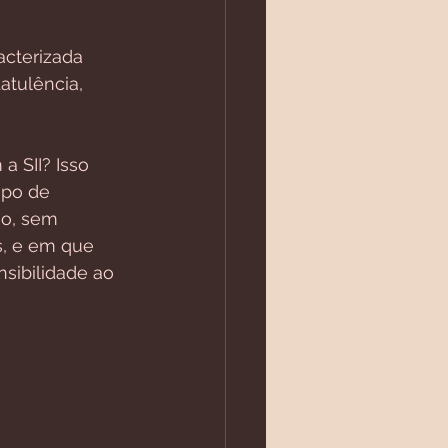
acterizada 
atulência, 
 SII? Isso 
upo de 
ão, sem 
s, e em que 
sibilidade ao 