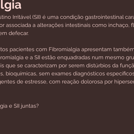
lgia
ino Irritável (SII) é uma condição gastrointestinal car
r associada a alterações intestinais como inchaço, fl
em defecar.
tos pacientes com Fibromialgia apresentam também a
bromialgia e a SII estão enquadradas num mesmo gr
is que se caracterizam por serem distúrbios da funç
as, bioquímicas, sem exames diagnósticos específico
ntes de estresse, com reação dolorosa por hipersen
ia e SII juntas?