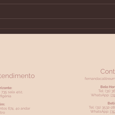
Fibromialgia e Artrite
A su
Reumatoide juntas?
colá
nece
Cont
atendimento
fernandacalilreu
Belo Hor
rizonte:
Tel: (31) 
 735 sala 402,
WhatsApp:
(3
figênia
Beti
im:
Tel: (31) 3532-
ntos 674, 4o andar
WhatsApp:
(3
tro