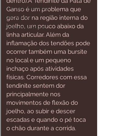
dentro).A Tendinite da Pata de 
Polimialgia Reumática
Ganso é um problema que 
gera dor na região interna do 
Chikungunya
joelho, um pouco abaixo da 
Síndrome de Sjögren
linha articular. Além da 
inflamação dos tendões pode 
ocorrer também uma bursite 
no local e um pequeno 
inchaço após atividades 
físicas. Corredores com essa 
tendinite sentem dor 
principalmente nos 
movimentos de flexão do 
joelho, ao subir e descer 
escadas e quando o pé toca 
o chão durante a corrida.