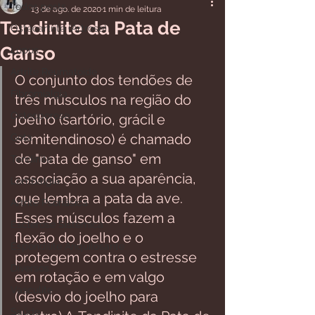
Todos posts
13 de ago. de 2020
1 min de leitura
Tendinite da Pata de
Osteoartrite (Artrose)
Ganso
Lúpus
Artrite Reumatoide
O conjunto dos tendões de 
Fibromialgia
três músculos na região do 
Osteoporose
joelho (sartório, grácil e 
semitendinoso) é chamado 
Gota
de "pata de ganso" em 
Tendinite
associação a sua aparência, 
Lombalgia
que lembra a pata da ave. 
Artrite Psoriásica
Esses músculos fazem a 
Esclerose Sistêmica
flexão do joelho e o 
Espondilite Anquilosante
protegem contra o estresse 
Diversos
em rotação e em valgo 
Vasculite
(desvio do joelho para 
Saúde