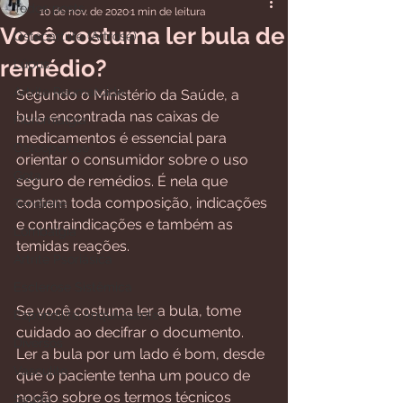
Todos posts
10 de nov. de 2020
1 min de leitura
Você costuma ler bula de
Osteoartrite (Artrose)
remédio?
Lúpus
Artrite Reumatoide
Segundo o Ministério da Saúde, a 
bula encontrada nas caixas de 
Fibromialgia
medicamentos é essencial para 
Osteoporose
orientar o consumidor sobre o uso 
Gota
seguro de remédios. É nela que 
contem toda composição, indicações 
Tendinite
e contraindicações e também as 
Lombalgia
temidas reações.  
Artrite Psoriásica
⠀⠀⠀⠀⠀⠀⠀⠀⠀⠀⠀⠀⠀⠀⠀⠀⠀⠀⠀⠀⠀⠀⠀
Esclerose Sistêmica
⠀⠀⠀⠀
Se você costuma ler a bula, tome 
Espondilite Anquilosante
cuidado ao decifrar o documento. 
Diversos
Ler a bula por um lado é bom, desde 
Vasculite
que o paciente tenha um pouco de 
noção sobre os termos técnicos 
Saúde