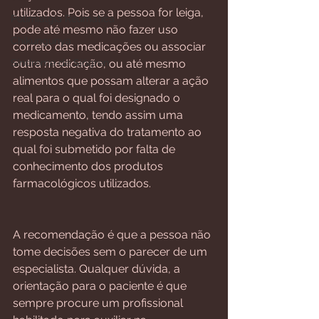
utilizados. Pois se a pessoa for leiga, 
Polimialgia Reumática
pode até mesmo não fazer uso 
Chikungunya
correto das medicações ou associar 
Síndrome de Sjögren
outra medicação, ou até mesmo 
alimentos que possam alterar a ação 
real para o qual foi designado o 
medicamento, tendo assim uma 
resposta negativa do tratamento ao 
qual foi submetido por falta de 
conhecimento dos produtos 
farmacológicos utilizados.
⠀⠀⠀⠀⠀⠀⠀⠀⠀⠀⠀⠀⠀⠀⠀⠀⠀⠀⠀⠀⠀⠀⠀
⠀⠀⠀⠀
A recomendação é que a pessoa não 
tome decisões sem o parecer de um 
especialista. Qualquer dúvida, a 
orientação para o paciente é que 
sempre procure um profissional 